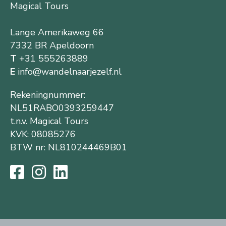
Magical Tours
Lange Amerikaweg 66
7332 BR Apeldoorn
T
+31 555263889
E
info@wandelnaarjezelf.nl
Rekeningnummer:
NL51RABO0393259447
t.n.v. Magical Tours
KVK: 08085276
BTW nr: NL810244469B01